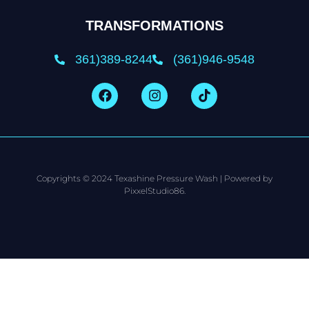
TRANSFORMATIONS
361)389-8244
(361)946-9548
Copyrights © 2024 Texashine Pressure Wash | Powered by
PixxelStudio86.